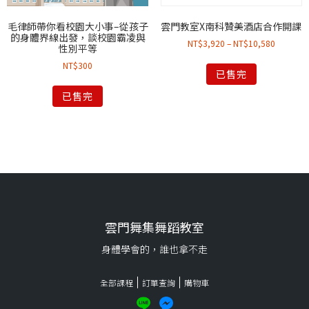
毛律師帶你看校園大小事–從孩子
雲門教室X南科贊美酒店合作開課
的身體界線出發，談校園霸凌與
NT$
3,920
–
NT$
10,580
性別平等
NT$
300
已售完
已售完
雲門舞集舞蹈教室
身體學會的，誰也拿不走
全部課程
訂單查詢
購物車