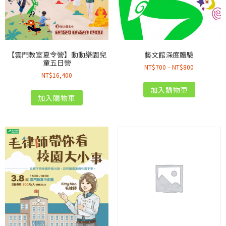
【雲門教室夏令營】動動樂園兒
藝文館深度體驗
童五日營
NT$
700
–
NT$
800
NT$
16,400
加入購物車
加入購物車